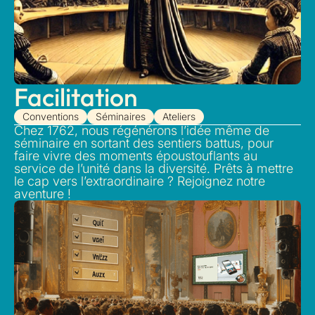
Facilitation
Conventions
Séminaires
Ateliers
Chez 1762, nous régénérons l’idée même de
séminaire en sortant des sentiers battus, pour
faire vivre des moments époustouflants au
service de l’unité dans la diversité. Prêts à mettre
le cap vers l’extraordinaire ? Rejoignez notre
aventure !