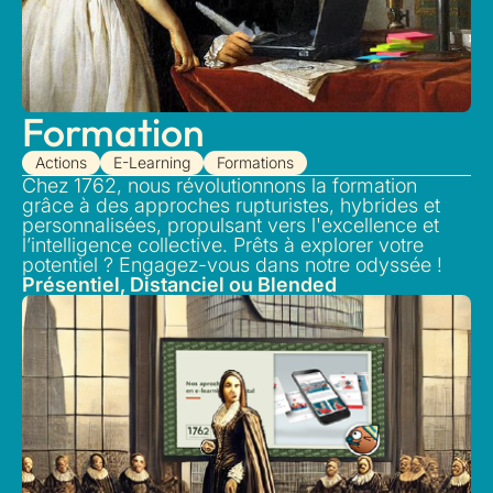
Formation
Actions
E-Learning
Formations
Chez 1762, nous révolutionnons la formation
grâce à des approches rupturistes, hybrides et
personnalisées, propulsant vers l'excellence et
l’intelligence collective. Prêts à explorer votre
potentiel ? Engagez-vous dans notre odyssée !
Présentiel, Distanciel ou Blended