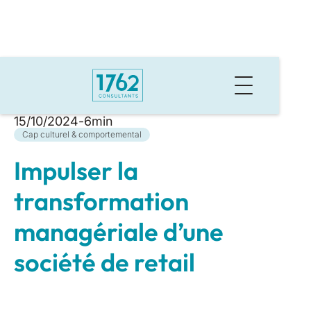
Retour aux cas d'usages
15
/
10
/
2024
-
6
min
Cap culturel & comportemental
Impulser la
transformation
managériale d’une
société de retail